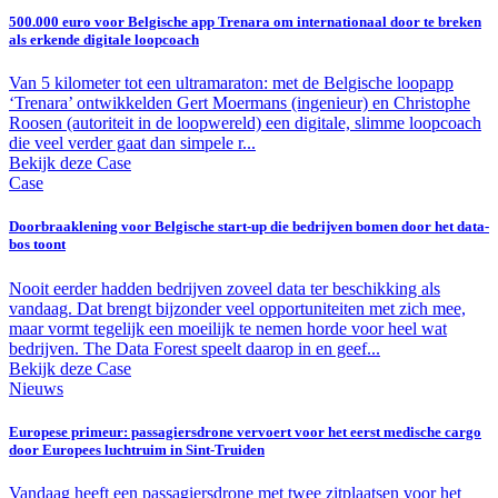
500.000 euro voor Belgische app Trenara om internationaal door te breken
als erkende digitale loopcoach
Van 5 kilometer tot een ultramaraton: met de Belgische loopapp
‘Trenara’ ontwikkelden Gert Moermans (ingenieur) en Christophe
Roosen (autoriteit in de loopwereld) een digitale, slimme loopcoach
die veel verder gaat dan simpele r...
Bekijk deze Case
Case
Doorbraaklening voor Belgische start-up die bedrijven bomen door het data-
bos toont
Nooit eerder hadden bedrijven zoveel data ter beschikking als
vandaag. Dat brengt bijzonder veel opportuniteiten met zich mee,
maar vormt tegelijk een moeilijk te nemen horde voor heel wat
bedrijven. The Data Forest speelt daarop in en geef...
Bekijk deze Case
Nieuws
Europese primeur: passagiersdrone vervoert voor het eerst medische cargo
door Europees luchtruim in Sint-Truiden
Vandaag heeft een passagiersdrone met twee zitplaatsen voor het