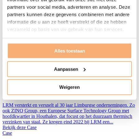
het directieteam, de aandelen van Waterland Private Equity
partners voor social media, adverteren en analyse. Deze
in Aminolabs teruggekocht. Hiermee verwerft Anné e...
Lees meer
partners kunnen deze gegevens combineren met andere
Case
informatie die u aan ze heeft verstrekt of die ze hebben
verzameld op basis van uw gebruik van hun services.
Interview met portfoliobedrijf Optiflux: "Voor ons is LRM zowel
investeerder als partner"
LRM versnelt, versterkt en ondersteunt al meer dan 25 jaar
Alles toestaan
Limburgse ondernemingen. Zo ook Optiflux, een startup die een
impact kan hebben op de kwaliteit van de appelen en peren in je
fruitschaal. Co-founder en CEO Niels Bessemans blikt sa...
Aanpassen
Bekijk deze Case
Case
Weigeren
Interview met portfoliobedrijf ZINQ: "Duurzaam produceren en rendabel
blijven? Ja, het kan."
LRM versterkt en versnelt al 30 jaar Limburgse ondernemingen. Zo
ook ZINQ Group, een Europese Surface Technology Group met
hoofdkwartier in Houthalen, dat focust op het duurzaam thermisch
verzinken van staal. Ze kregen eind 2022 bij LRM een...
Bekijk deze Case
Case