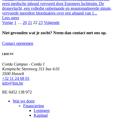
eerst medische inhoud vervoerd door Europees luchtruim. De
dronevlucht, een volledig onbemande en geautomatiseerde missie,
vervoerde meerdere bloedzakjes over een afstand van 1...
Lees meer
Vorige
1
…
20
21
22
23
Volgende
Niet gevonden wat je zocht? Neem dan contact met ons op.
Contact openemen
LRM NV
Corda Campus - Corda 1
Kempische Steenweg 311 bus 4.01
3500 Hasselt
+32 11 24 68 01
info@lrm.be
BE 0452 138 972
Wat we doen
Financiering
Leningen
Kapitaal