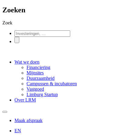
Zoeken
Zoek
Wat we doen
Financiering
Mijnsites
Duurzaamheid
Campussen & incubatoren
Vastgoed
Limburg Startup
Over LRM
Maak afspraak
EN