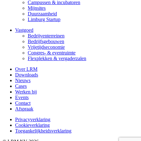
Campussen & incubatoren
Mijnsites
Duurzaamheid
Limburg Startup
Vastgoed
Bedrijventerreinen
Bedrijfsgebouwen
Vrijetijdseconomie
Congres- & eventruimte
Flexplekken & vergaderzalen
Over LRM
Downloads
Nieuws
Cases
Werken bij
Events
Contact
Afspraak
Privacyverklaring
Cookieverklaring
Toegankelijkheidsverklaring