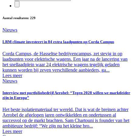
Aantal resultaten: 229
Nieuws
LRM climate investeert in 84 extra laadpunten op Corda Campus
Corda Campus, de Hasseltse bedrijvencampus, zet stevig in op
laadpunten voor elektrische wagens. Een jaar na de lancering van
het snellaadplein waar 24 elektrische wagens tegelijk geladen
kunnen worden bij zeven verschillende aanbieders, ga...
Lees meer
Nieuws
Interview met portfoliobedrijf Aerobel: “Tegen 2028 willen we marktleider
zijn in Europa”
Het beste isolatiemateriaal ter wereld. Dat is wat de breinen achter
Aerobel de afgelopen jaren ontwikkelden en ondertussen al
succesvol op de markt brachten. Sam Chartouni is founder van het
ambitieuze bedrijf: “We zijn nu het kleine bro...
Lees meer