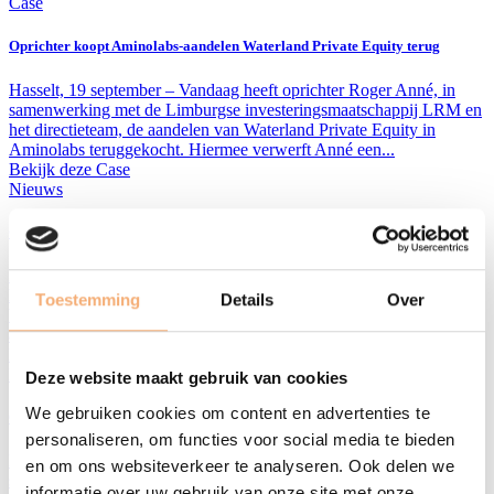
Case
Oprichter koopt Aminolabs-aandelen Waterland Private Equity terug
Hasselt, 19 september – Vandaag heeft oprichter Roger Anné, in
samenwerking met de Limburgse investeringsmaatschappij LRM en
het directieteam, de aandelen van Waterland Private Equity in
Aminolabs teruggekocht. Hiermee verwerft Anné een...
Bekijk deze Case
Nieuws
Groeikapitaal voor Limburgse AI-software
De Limburgse start-up Hyperfox, met kantoor op Corda INCubator,
heeft een softwareplatform ontwikkeld om heel snel digitale flows te
Toestemming
Details
Over
bouwen dankzij hyperautomatisatie. Straffer nog: door integratie van
artificiële intelligentie maakt het...
Lees meer
Nieuws
Deze website maakt gebruik van cookies
We gebruiken cookies om content en advertenties te
Oprichter koopt Aminolabs-aandelen Waterland Private Equity terug
personaliseren, om functies voor social media te bieden
Hasselt, 19 september – Vandaag heeft oprichter Roger Anné, in
en om ons websiteverkeer te analyseren. Ook delen we
samenwerking met de Limburgse investeringsmaatschappij LRM en
informatie over uw gebruik van onze site met onze