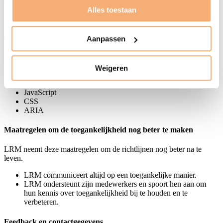
Je kan deze website gebruiken met de meest gebruikte software om
mensen met een functiebeperking te helpen. Het gaat dan om
Alles toestaan
browsers, screenreaders en hulpmiddelen om tekst te vergroten.
Technische specificaties
Aanpassen
De toegankelijkheid kan verzekerd worden als je toestel deze
technologieën ondersteunt:
Weigeren
HTML en SVG
JavaScript
CSS
ARIA
Maatregelen om de toegankelijkheid nog beter te maken
LRM neemt deze maatregelen om de richtlijnen nog beter na te
leven.
LRM communiceert altijd op een toegankelijke manier.
LRM ondersteunt zijn medewerkers en spoort hen aan om
hun kennis over toegankelijkheid bij te houden en te
verbeteren.
Feedback en contactgegevens