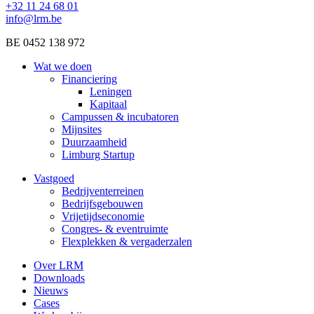
+32 11 24 68 01
info@lrm.be
BE 0452 138 972
Wat we doen
Financiering
Leningen
Kapitaal
Campussen & incubatoren
Mijnsites
Duurzaamheid
Limburg Startup
Vastgoed
Bedrijventerreinen
Bedrijfsgebouwen
Vrijetijdseconomie
Congres- & eventruimte
Flexplekken & vergaderzalen
Over LRM
Downloads
Nieuws
Cases