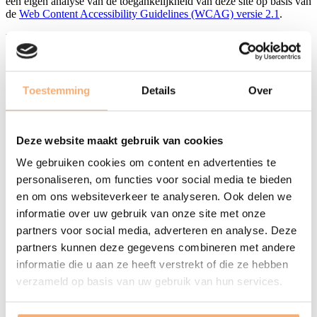
een eigen analyse van de toegankelijkheid van deze site op basis van
de
Web Content Accessibility Guidelines (WCAG) versie 2.1
.
Deze verklaring is op 26 augustus 2025 opgesteld.
Niet-toegankelijke inhoud
Toestemming
Details
Over
Een aantal pagina’s zijn nog niet toegankelijk genoeg, onder meer
door:
Toetsenbordtoegankelijkheid kon niet volledig getest worden.
Deze website maakt gebruik van cookies
Bij sterke vergroting in de browser vereist het zoekveld
bovenaan elke pagina een ongewone bediening van het
We gebruiken cookies om content en advertenties te
toetsenbord.
personaliseren, om functies voor social media te bieden
Er is geen ingebouwde optie om de site te laten voorlezen.
Bij sommige afbeeldingen is geen alt-tekst voorzien.
en om ons websiteverkeer te analyseren. Ook delen we
informatie over uw gebruik van onze site met onze
Voorgestelde oplossingen
partners voor social media, adverteren en analyse. Deze
partners kunnen deze gegevens combineren met andere
Op het moment dat deze toegankelijkheidsverklaring opgesteld
werd, waren er niet altijd oplossingen.
informatie die u aan ze heeft verstrekt of die ze hebben
verzameld op basis van uw gebruik van hun services.
Werken met browsers en ondersteunende technologieën