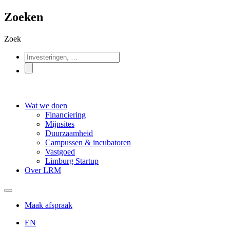
Zoeken
Zoek
Wat we doen
Financiering
Mijnsites
Duurzaamheid
Campussen & incubatoren
Vastgoed
Limburg Startup
Over LRM
Maak afspraak
EN