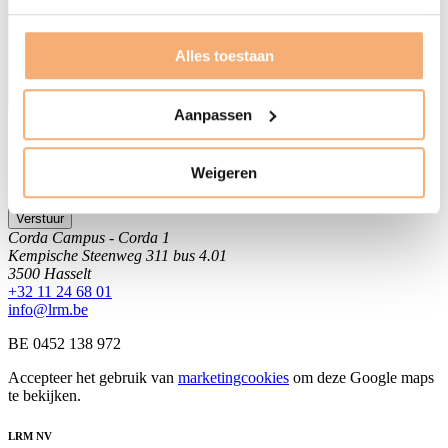
Alles toestaan
Aanpassen
Consent
*
Ik geef toestemming dat LRM NV bovenstaande gegevens
zal verwerken en bewaren zoals beschreven in de
Weigeren
privacyverklaring
.
Verstuur
Corda Campus - Corda 1
Kempische Steenweg 311 bus 4.01
3500 Hasselt
+32 11 24 68 01
info@lrm.be
BE 0452 138 972
Accepteer het gebruik van
marketingcookies
om deze Google maps
te bekijken.
LRM NV