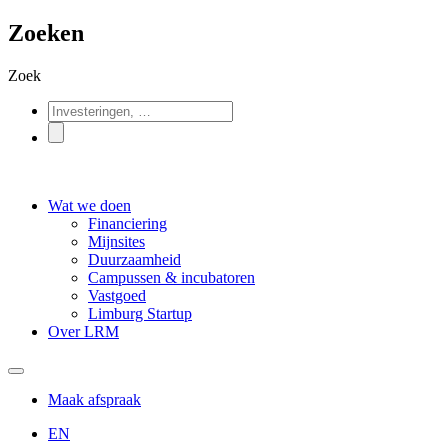
Zoeken
Zoek
Wat we doen
Financiering
Mijnsites
Duurzaamheid
Campussen & incubatoren
Vastgoed
Limburg Startup
Over LRM
Maak afspraak
EN