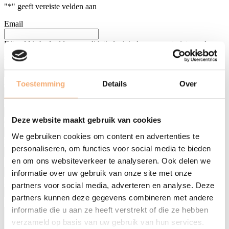
"
*
" geeft vereiste velden aan
Email
Dit veld is bedoeld voor validatiedoeleinden en moet niet worden
gewijzigd.
Voornaam
*
Achternaam
*
Toestemming
Details
Over
Bedrijf
*
Deze website maakt gebruik van cookies
Gsm-nummer
*
We gebruiken cookies om content en advertenties te
E-mailadres
*
personaliseren, om functies voor social media te bieden
en om ons websiteverkeer te analyseren. Ook delen we
Straatnaam & nummer
*
informatie over uw gebruik van onze site met onze
Postcode & gemeente
*
partners voor social media, adverteren en analyse. Deze
partners kunnen deze gegevens combineren met andere
Korte omschrijving van jouw vraag
informatie die u aan ze heeft verstrekt of die ze hebben
verzameld op basis van uw gebruik van hun services.