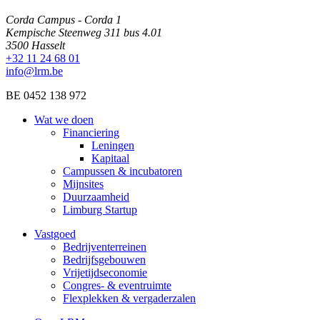
Corda Campus - Corda 1
Kempische Steenweg 311 bus 4.01
3500 Hasselt
+32 11 24 68 01
info@lrm.be
BE 0452 138 972
Wat we doen
Financiering
Leningen
Kapitaal
Campussen & incubatoren
Mijnsites
Duurzaamheid
Limburg Startup
Vastgoed
Bedrijventerreinen
Bedrijfsgebouwen
Vrijetijdseconomie
Congres- & eventruimte
Flexplekken & vergaderzalen