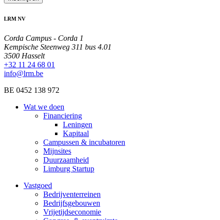
LRM NV
Corda Campus - Corda 1
Kempische Steenweg 311 bus 4.01
3500 Hasselt
+32 11 24 68 01
info@lrm.be
BE 0452 138 972
Wat we doen
Financiering
Leningen
Kapitaal
Campussen & incubatoren
Mijnsites
Duurzaamheid
Limburg Startup
Vastgoed
Bedrijventerreinen
Bedrijfsgebouwen
Vrijetijdseconomie