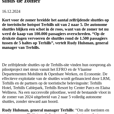
sinds de zomer
16.12.2024
Kort voor de zomer breidde het aantal zelfrijdende shuttles op
de toeristische hotspot Terhills uit van 2 naar 5. De autonome
shuttles blijken een schot in de roos, want van de zomer tot nu
werd de kaap van 100.000 passagiers overschreden. “Op de
drukste dagen vervoeren de shuttles rond de 1.500 passagiers
tussen de 5 haltes op Terhills”, vertelt Rudy Hulsman, general
manager van Terhills.
De zelfrijdende shuttles op de Terhills-site vinden hun oorsprong als
pilootproject met steun vanuit het EFRO en de Vlaamse
Departementen Mobiliteit & Openbare Werken, en Economie. De
effectieve exploitatie van de shuttles wordt gefinancierd door LRM,
Terhills en de partners op de toeristische belevingssite: Terhills
Hotel, Terhills Cablepark, Terhills Resort by Center Parcs en Elaisa
Wellness. Na een succesvolle pilootfase, werd de bestaande vloot in
de zomer van 2024 uitgebreid van 2 naar 5 volledig autonome
shuttles, zonder steward aan boord.
Rudy Hulsman, general manager Terhills
: “Om alle toeristen en