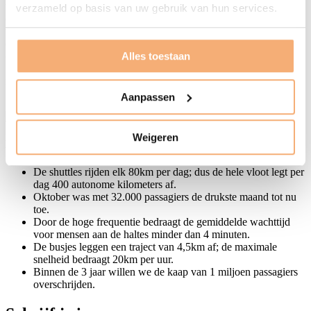
voertuigen. Maar belangrijker nog is dat projecten zoals deze
verzameld op basis van uw gebruik van hun services.
essentieel zijn voor de vorming van draagvlak voor zelfrijdende
voertuigen. Dankzij dit project doen vele duizenden mensen een
eerste praktijkervaring op met zelfrijdende voertuigen, en dat is
ontzettend belangrijk. Buitenlands onderzoek toont namelijk aan dat
Alles toestaan
mensen vaak sceptisch staan tegenover zelfrijdende technologie,
maar dat ze er veel positiever over worden wanneer ze het ook echt
kunnen zien en beleven.”
Aanpassen
Weigeren
Leuke weetjes en cijfers over de onbemande shuttles
De shuttles rijden elk 80km per dag; dus de hele vloot legt per
dag 400 autonome kilometers af.
Oktober was met 32.000 passagiers de drukste maand tot nu
toe.
Door de hoge frequentie bedraagt de gemiddelde wachttijd
voor mensen aan de haltes minder dan 4 minuten.
De busjes leggen een traject van 4,5km af; de maximale
snelheid bedraagt 20km per uur.
Binnen de 3 jaar willen we de kaap van 1 miljoen passagiers
overschrijden.