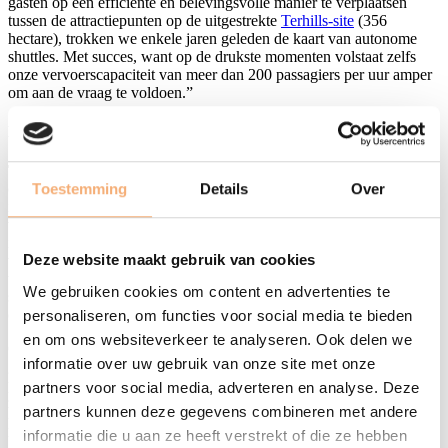
gasten op een efficiënte en belevingsvolle manier te verplaatsen
tussen de attractiepunten op de uitgestrekte
Terhills-site
(356
hectare), trokken we enkele jaren geleden de kaart van autonome
shuttles. Met succes, want op de drukste momenten volstaat zelfs
onze vervoerscapaciteit van meer dan 200 passagiers per uur amper
om aan de vraag te voldoen.”
Eerste kennismaking met zelfrijdende voertuigen voor velen
Tom Vanham, CEO LRM
: “Het belang van dit project
overschrijdt daarenboven de grenzen van de Terhills-site. Dit
Toestemming
Details
Over
innovatieproject behoort tot de meest geavanceerde toepassingen
van zelfrijdende voertuigen in Europa en trekt dan ook heel wat
interesse uit binnen- en buitenland. Zo ontvingen we al
Deze website maakt gebruik van cookies
verschillende universiteiten en bedrijven uit binnen- en buitenland,
waaronder een 25-koppige delegatie van industriëlen uit Japan, die
We gebruiken cookies om content en advertenties te
speciaal naar België kwamen voor het zelfrijdend vervoerssysteem
op Terhills.”
personaliseren, om functies voor social media te bieden
en om ons websiteverkeer te analyseren. Ook delen we
Ook
Tim De Ceunynck
,
projectmanager mobiliteit bij LRM
en
informatie over uw gebruik van onze site met onze
gastprofessor zelfrijdende voertuigen aan de UHasselt, bevestigt die
pioniersrol: “Dit project bereidt Vlaanderen voor op de komst van
partners voor social media, adverteren en analyse. Deze
zelfrijdende voertuigen op onze openbare wegen. Er wordt veel
partners kunnen deze gegevens combineren met andere
praktijkervaring opgedaan over technische en andere praktische
informatie die u aan ze heeft verstrekt of die ze hebben
uitdagingen die samenhangen met de introductie van zelfrijdende