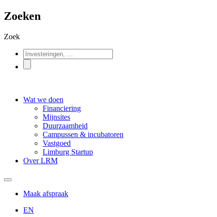
Zoeken
Zoek
Wat we doen
Financiering
Mijnsites
Duurzaamheid
Campussen & incubatoren
Vastgoed
Limburg Startup
Over LRM
Maak afspraak
EN