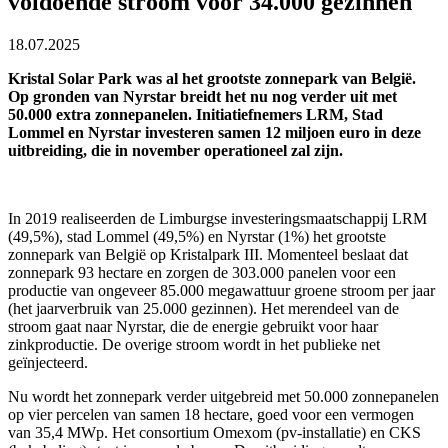
voldoende stroom voor 34.000 gezinnen
18.07.2025
Kristal Solar Park was al het grootste zonnepark van België.
Op gronden van Nyrstar breidt het nu nog verder uit met
50.000 extra zonnepanelen. Initiatiefnemers LRM, Stad
Lommel en Nyrstar investeren samen 12 miljoen euro in deze
uitbreiding, die in november operationeel zal zijn.
In 2019 realiseerden de Limburgse investeringsmaatschappij LRM
(49,5%), stad Lommel (49,5%) en Nyrstar (1%) het grootste
zonnepark van België op Kristalpark III. Momenteel beslaat dat
zonnepark 93 hectare en zorgen de 303.000 panelen voor een
productie van ongeveer 85.000 megawattuur groene stroom per jaar
(het jaarverbruik van 25.000 gezinnen). Het merendeel van de
stroom gaat naar Nyrstar, die de energie gebruikt voor haar
zinkproductie. De overige stroom wordt in het publieke net
geïnjecteerd.
Nu wordt het zonnepark verder uitgebreid met 50.000 zonnepanelen
op vier percelen van samen 18 hectare, goed voor een vermogen
van 35,4 MWp. Het consortium Omexom (pv-installatie) en CKS