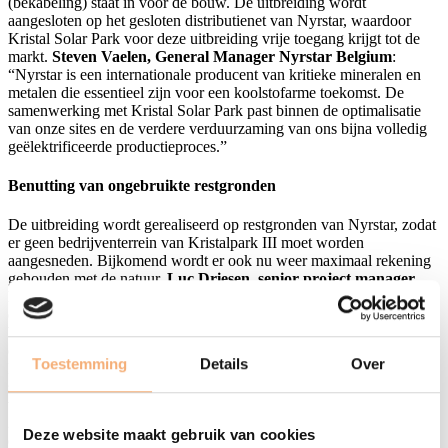
(bekabeling) staat in voor de bouw. De uitbreiding wordt
aangesloten op het gesloten distributienet van Nyrstar, waardoor
Kristal Solar Park voor deze uitbreiding vrije toegang krijgt tot de
markt.
Steven Vaelen, General Manager Nyrstar Belgium
:
“Nyrstar is een internationale producent van kritieke mineralen en
metalen die essentieel zijn voor een koolstofarme toekomst. De
samenwerking met Kristal Solar Park past binnen de optimalisatie
van onze sites en de verdere verduurzaming van ons bijna volledig
geëlektrificeerde productieproces.”
Benutting van ongebruikte restgronden
De uitbreiding wordt gerealiseerd op restgronden van Nyrstar, zodat
er geen bedrijventerrein van Kristalpark III moet worden
aangesneden. Bijkomend wordt er ook nu weer maximaal rekening
gehouden met de natuur.
Luc Driesen, senior project manager
klimaat bij LRM
: “Als SDG-Ambassador hechten we met LRM
extra veel belang aan de natuur, en duurzaamheid in het algemeen.
We hebben voor deze uitbreiding, net als vorige keer trouwens,
daarom opnieuw afgestemd met Natuurpunt en het Agentschap
Toestemming
Details
Over
Natuur en Bos (ANB). Zo doen we aan natuurherstel door in
samenspraak met Natuurpunt een stukje toplaag af te schrapen
waardoor de heide zich terug kan herstellen en start de omheining
20 centimeter boven het maaiveld, zodat kleine dieren altijd vrije
Deze website maakt gebruik van cookies
doorgang hebben. Voor een optimaal groenbeheer zullen later weer