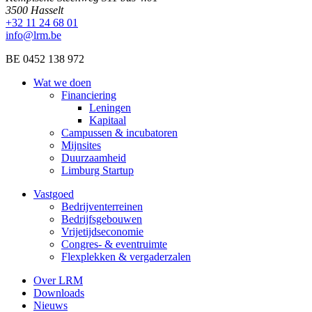
3500 Hasselt
+32 11 24 68 01
info@lrm.be
BE 0452 138 972
Wat we doen
Financiering
Leningen
Kapitaal
Campussen & incubatoren
Mijnsites
Duurzaamheid
Limburg Startup
Vastgoed
Bedrijventerreinen
Bedrijfsgebouwen
Vrijetijdseconomie
Congres- & eventruimte
Flexplekken & vergaderzalen
Over LRM
Downloads
Nieuws