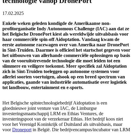
technologie vanop DronePort
17.02.2025
Enkele weken geleden kondigde de Amerikaanse non-
profitorganisatie Indy Autonomous Challenge (IAC) aan dat ze
het Belgische DronePort kiest als wereldwijde uitvalsbasis voor
haar commerciële spin-off Aidoptation. Vandaag kwam de
eerste autonome racewagen over van Amerika naar DronePort
in Sint-Truiden. Daarmee is officieel het startschot gegeven voor
het uitbouwen van allerhande commerciële oplossingen op basis
van de vooruitstrevende technologie die moet leiden tot een
slimmere en veiligere toekomst. Meer specifiek zal Aidoptation
zich in Sint-Truiden toeleggen op autonome systemen voor
allerlei soorten voertuigen, alsook op een breed spectrum van
applicaties, gaande van industriële automatisatie over logistiek
tot landbouw, entertainment en e-sports.
Het Belgische spitstechnologiebedrijf Aidoptation is een
gloednieuwe joint venture van IAC, de Limburgse
investeringsmaatschappij LRM en Ethias Ventures, de
investeringspoot van de verzekeraar Ethias. Het bedrijf koos niet
voor het Verenigd Koninkrijk of Duitsland als uitvalsbasis, maar
voor
Droneport
in België. Die bedrijvencampus/incubator van LRM