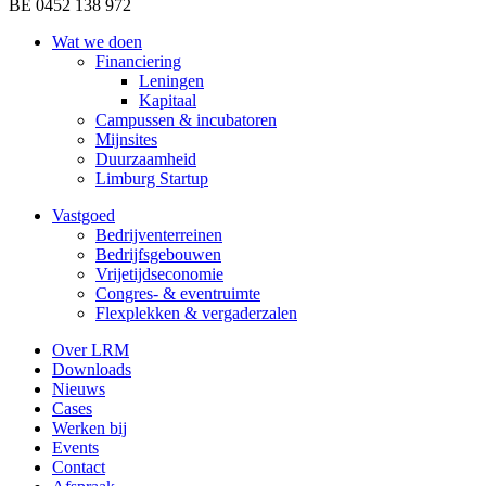
BE 0452 138 972
Wat we doen
Financiering
Leningen
Kapitaal
Campussen & incubatoren
Mijnsites
Duurzaamheid
Limburg Startup
Vastgoed
Bedrijventerreinen
Bedrijfsgebouwen
Vrijetijdseconomie
Congres- & eventruimte
Flexplekken & vergaderzalen
Over LRM
Downloads
Nieuws
Cases
Werken bij
Events
Contact