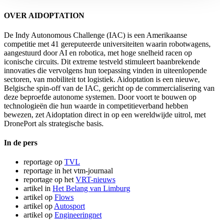
OVER AIDOPTATION
De Indy Autonomous Challenge (IAC) is een Amerikaanse
competitie met 41 gereputeerde universiteiten waarin robotwagens,
aangestuurd door AI en robotica, met hoge snelheid racen op
iconische circuits. Dit extreme testveld stimuleert baanbrekende
innovaties die vervolgens hun toepassing vinden in uiteenlopende
sectoren, van mobiliteit tot logistiek. Aidoptation is een nieuwe,
Belgische spin-off van de IAC, gericht op de commercialisering van
deze beproefde autonome systemen. Door voort te bouwen op
technologieën die hun waarde in competitieverband hebben
bewezen, zet Aidoptation direct in op een wereldwijde uitrol, met
DronePort als strategische basis.
In de pers
reportage op
TVL
reportage in het vtm-journaal
reportage op het
VRT-nieuws
artikel in
Het Belang van Limburg
artikel op
Flows
artikel op
Autosport
artikel op
Engineeringnet