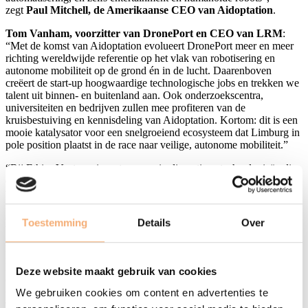
zegt
Paul Mitchell, de Amerikaanse CEO van Aidoptation
.
Tom Vanham, voorzitter van DronePort en CEO van LRM
:
“Met de komst van Aidoptation evolueert DronePort meer en meer
richting wereldwijde referentie op het vlak van robotisering en
autonome mobiliteit op de grond én in de lucht. Daarenboven
creëert de start-up hoogwaardige technologische jobs en trekken we
talent uit binnen- en buitenland aan. Ook onderzoekscentra,
universiteiten en bedrijven zullen mee profiteren van de
kruisbestuiving en kennisdeling van Aidoptation. Kortom: dit is een
mooie katalysator voor een snelgroeiend ecosysteem dat Limburg in
pole position plaatst in de race naar veilige, autonome mobiliteit.”
“Bij Ethias Ventures investeren we in disruptieve technologieën die
de toekomst van verzekeringen vormgeven. Als durfkapitaalpoot
van de op twee na grootste verzekeraar van België weten we dat het
niet-levensverzekeringslandschap de komende twee decennia
drastisch zal veranderen. Autonome mobiliteit speelt een cruciale rol
Toestemming
Details
Over
bij deze verschuiving, die risicomodellen, aansprakelijkheid en
klantverwachtingen grondig zal veranderen. Ons moederbedrijf
heeft altijd geanticipeerd op dergelijke veranderingen, waardoor we
klaar zijn om de uitdagingen van morgen aan te gaan met
Deze website maakt gebruik van cookies
oplossingen op maat voor onze klanten”, vertelt
Joris Laenen,
Chief Investment Officer bij Ethias & Voorzitter van de Raad
We gebruiken cookies om content en advertenties te
van Bestuur bij Ethias Ventures
. “Onze investering in