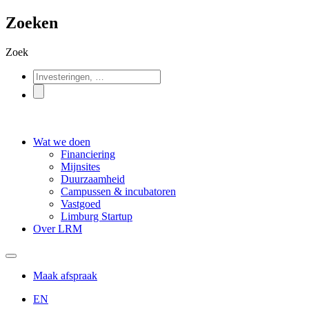
Zoeken
Zoek
Wat we doen
Financiering
Mijnsites
Duurzaamheid
Campussen & incubatoren
Vastgoed
Limburg Startup
Over LRM
Maak afspraak
EN