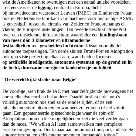
wist de Amerikanen te overtuigen met een aantal unieke voordelen.
Ten eerste is er de
ligging
: centraal in Europa, dicht
bij innovatiecentra
waaronder Leuven (IMEC) en Eindhoven (waar
ook de Nederlandse fabrikant van machines voor microchips ASML
is gevestigd), tussen de circuits van Zolder en Francorchamps en
vlakbij de Europese instellingen. Ten tweede beschikt DronePort
over een uitstekende infrastructuur, waaronder een
landingsbaan
van meer dan 3 kilometer
en
ultramoderne
testfaciliteiten
met
gescheiden luchtruim
. Ideaal voor allerlei
autonome toepassingen. Ten derde sluiten DronePort en Aidoptation
ook qua
visie
perfect op elkaar aan, want beiden focussen
op
artificiële intelligentie, autonome systemen op de grond en in
de lucht, duurzame energie en koolstofvrije mobiliteit.
“De wereld kijkt straks naar België”
De voorbije jaren brak de IAC met haar zelfrijdende racewagens het
ene snelheidsrecord na het andere. Daarbij beslissen de auto’s
volledig autonoom hoe snel ze de rondes rijden, of ze een
inhaalmanoeuvre uitvoeren en wanneer ze remmen of net voluit
gaan. Een gepatenteerde spitstechnologie waar de spin-off
Aidoptation commerciële mogelijkheden ziet die veel verder gaan
dan de races. “We willen AI laten samenwerken met complexe
fysieke omgevingen. Denk maar aan autonoom transport, industriële
automatisering, en zelfs entertainment en humanoïde robots”,