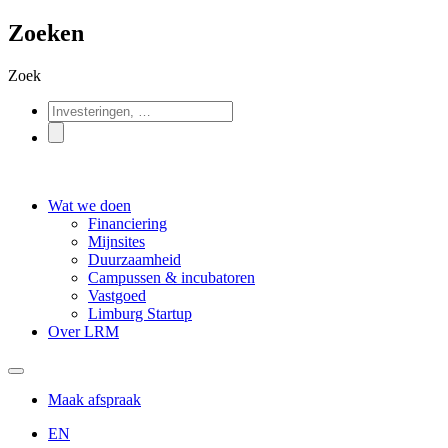
Zoeken
Zoek
Wat we doen
Financiering
Mijnsites
Duurzaamheid
Campussen & incubatoren
Vastgoed
Limburg Startup
Over LRM
Maak afspraak
EN