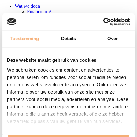
Wat we doen
Financiering
Campussen & incubatoren
Mijnsites
Vastgoed
Duurzaamheid
Toestemming
Details
Over
Limburg Startup
Over LRM
Downloads
Deze website maakt gebruik van cookies
Nieuws
Cases
We gebruiken cookies om content en advertenties te
Werken bij
Events
personaliseren, om functies voor social media te bieden
en om ons websiteverkeer te analyseren. Ook delen we
Contact
informatie over uw gebruik van onze site met onze
Maak afspraak
partners voor social media, adverteren en analyse. Deze
partners kunnen deze gegevens combineren met andere
LRM NV
informatie die u aan ze heeft verstrekt of die ze hebben
verzameld op basis van uw gebruik van hun services.
Corda Campus - Corda 1
Kempische Steenweg 311 bus 4.01
3500 Hasselt