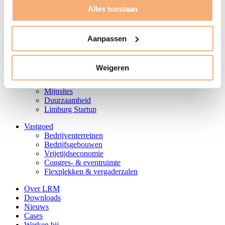
+32 11 24 68 01
Alles toestaan
info@lrm.be
BE 0452 138 972
Aanpassen
Wat we doen
Financiering
Leningen
Weigeren
Kapitaal
Campussen & incubatoren
Mijnsites
Duurzaamheid
Limburg Startup
Vastgoed
Bedrijventerreinen
Bedrijfsgebouwen
Vrijetijdseconomie
Congres- & eventruimte
Flexplekken & vergaderzalen
Over LRM
Downloads
Nieuws
Cases
Werken bij